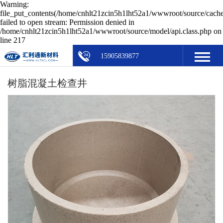
Warning:
file_put_contents(/home/cnhlt21zcin5h1lht52a1/wwwroot/source/cache
failed to open stream: Permission denied in
/home/cnhlt21zcin5h1lht52a1/wwwroot/source/model/api.class.php on
line 217
15905839877
树脂混凝土检查井