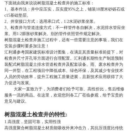
下面就由我来说说树脂混凝土检查井的施工标准：
1、基本作法：井中应压实，压实度95%之上，铺装10厘米砂砾石或
c15基础垫层。
2、井室接口方式：选用承口式，1:2水泥砂浆坐浆。
3、检查井与管道连接方式：不一样管件各自解决，水泥排水管应坐
浆。用1:2膨胀砂浆解决。别的管件依照管件规定解决。
树脂混凝土检查井施工过程中，还有一些需要注意的事项，我们在
安装步骤时要多加注意！
汇利通参考国家建筑标准设计图集，在满足其质量标准前提下，对
检查井尺寸开孔等方面进行合理配置。汇利通长期性生产制造预制
装配式树脂混凝土排水管道检查井及配套设备
。
雨、废水检查井为
同一井型，在工程项目中降低成本、绿色环保，及其减少专业技术
人员的劳动效率，提升工程施工质量进展，且新技术应用获得了大
力促进与发展。
大家一直致力于，为消费者们给予可靠、高性价比，售后维修
服务一流的商品。在这里，欢迎您到各工厂莅临参观，给予宝贵的
意见与建议。
树脂混凝土检查井的特性
:
1.高强度，坚固可靠，实用性强
高强度聚合树脂混凝土材质能吸收外来冲击力，其抗压强度比传统