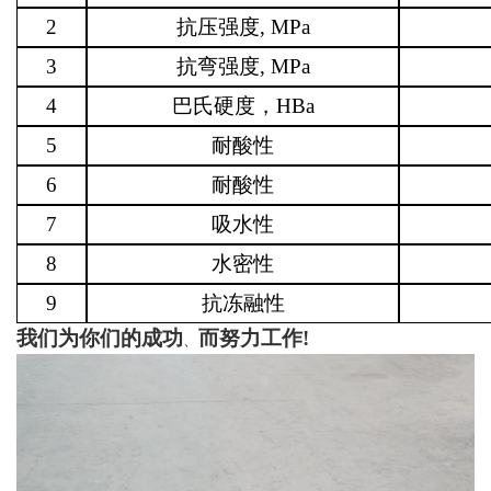
2
抗压强度
, MPa
3
抗弯强度
, MPa
4
巴氏硬度，
HBa
5
耐酸性
6
耐酸性
7
吸水性
8
水密性
9
抗冻融性
我们为你们的成功
而努力工作
!
、