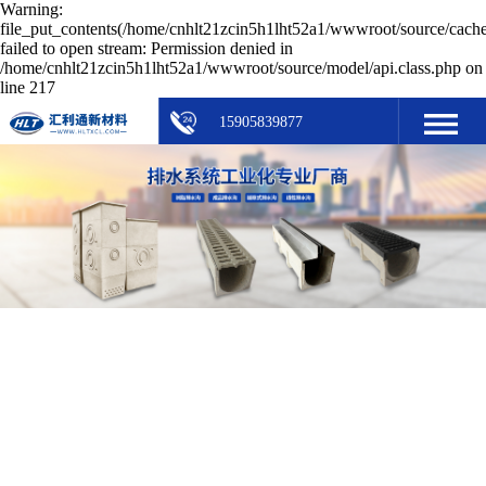
Warning:
file_put_contents(/home/cnhlt21zcin5h1lht52a1/wwwroot/source/cache
failed to open stream: Permission denied in
/home/cnhlt21zcin5h1lht52a1/wwwroot/source/model/api.class.php on
line 217
15905839877