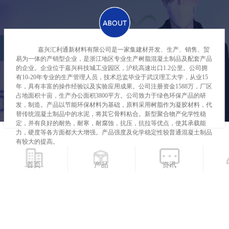
嘉兴汇利通新材料有限公司是一家集建材开发、生产、销售、贸
易为一体的产销型企业，是浙江地区专业生产树脂混凝土制品及配套产品
的企业。
企业位于嘉兴科技城工业园区，沪杭高速出口
1.2公里。公司拥
有10-20年专业的生产管理人员，技术总监毕业于武汉理工大学，从业15
年，具有丰富的操作经验以及实验应用成果。公司注册资金1588万，厂区
占地面积十亩，生产办公面积3800平方。公司致力于绿色环保产品的研
发，制造。产品以节能环保材料为基础，原料采用树脂作为凝胶材料，代
替传统混凝土制品中的水泥，将其它骨料粘合。新型聚合物产化学性稳
定，并有良好的耐热，耐寒，耐腐蚀，抗
压，抗拉
等优点，使其承载能
力，硬度等各方面都大大增强。
产品强
度及化学稳定性较普通混凝土制品
有较大的提高。
公司主营
树脂混凝土
线性排水沟，
高速桥梁排水沟
，海绵城市一
体化排水沟，
树脂混凝土检查井、雨水口及
配套产品。目前公司产品远销
首页
产品
资讯
全国各地，广泛运用于市政道路建设工程中的雨污水排放、大型市政公共
广场建设工程雨水收集排放、
高速、机场
建设工程雨水收集排放、城市轨
道交通建设工程中的雨水收集排放、化工厂区建设工程的雨污水收集排放
建设工程项目中。