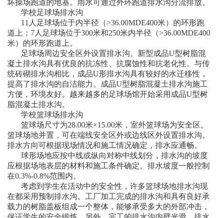
坏操场跑道的地基。雨水可通过外环跑道排水沟分流排放。
学校足球场排水沟
11人足球场位于内半径（>36.00MDE400米）的环形跑
道上；7人足球场位于300米和250米内半径（>36.00MDE400
米）的环形跑道上。
足球场周边安全区外设置排水沟。新型成品U型树脂混
凝土排水沟具有优良的抗冻性、抗腐蚀性和抗老化性。与传
统砖砌排水沟相比，成品U形排水沟具有较好的水迁移性，
提高了排水沟的自洁能力。成品U型树脂混凝土排水沟施工
方便，环境友好。越来越多的足球场馆开始采用成品U型树
脂混凝土排水沟。
学校篮球场排水沟
篮球场尺寸为28.00米×15.00米，室外篮球场为安全区。
篮球场地并置，可在端线安全区外或边线区外设置排水沟。
排水方向可根据现场情况和施工情况确定，排水应通畅。
球形场地应按中线或纵向对称中线划分，排水沟的坡度
应根据场地表层的材料和施工条件确定。排水坡度一般控制
在0.3%-0.8%范围内。
考虑到学生在活动中的安全性，许多篮球场地排水沟现
在都采用预制排水沟。工厂加工完成的排水沟和具有良好承
载力的树脂盖板组成一个整体，能够承受多大的外部冲击，
保证学生的安全锻炼。另外，完工的排水沟内壁光滑，排水