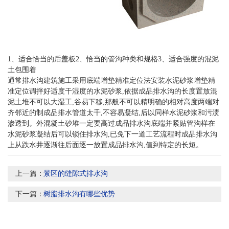
1、适合恰当的后盖板2、恰当的管沟种类和规格3、适合强度的混泥
土包围着
通常排水沟建筑施工采用底端增垫精准定位法安裝水泥砂浆增垫精
准定位调拌好适度干湿度的水泥砂浆,依据成品排水沟的长度置放混
泥土堆不可以大湿工,谷易下移,那般不可以精明确的相对高度两端对
齐邻近的制成品排水管道太千,不容易凝结,后以同样水泥砂浆和污渍
渗透到。外混凝土砂堆一定要高过成品排水沟底端并紧贴管沟样在
水泥砂浆凝结后可以锁住排水沟,已免下一道工艺流程时成品排水沟
上从跌水井逐渐往后面逐一放置成品排水沟,值到特定的长短。
上一篇：
景区的缝隙式排水沟
下一篇：
树脂排水沟有哪些优势