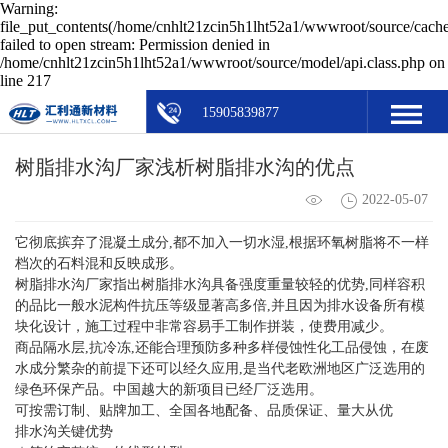
Warning:
file_put_contents(/home/cnhlt21zcin5h1lht52a1/wwwroot/source/cache
failed to open stream: Permission denied in
/home/cnhlt21zcin5h1lht52a1/wwwroot/source/model/api.class.php on
line 217
15905839877
树脂排水沟厂家浅析树脂排水沟的优点
2022-05-07
它彻底摈弃了混凝土成分,都不加入一切水湿,根据环氧树脂将不一样
档次的石料混和反映成形。
树脂排水沟厂家指出树脂排水沟具备强度重量较轻的优势,同样容积
的品比一般水泥构件抗压等级显著高多倍,并且因为排水设备所有模
块化设计，施工过程中非常容易手工制作拼装，使费用减少。
商品隔水层,抗冷冻,还能合理预防多种多样侵蚀性化工品侵蚀，在废
水成分繁杂的前提下还可以经久应用,是当代老欧洲地区广泛选用的
绿色环保产品。中国越大的新项目已经厂泛选用。
可按需订制、贴牌加工、全国各地配备、品质保证、量大从优
排水沟关键优势