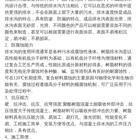
沟设计合理。与传统的排水沟方法相比，它可以在恶劣的环境中提
供更强的排水，不会在路面上留下大量的污水。排水速度快是成品
排水沟的特点，具有防渗、防漏的特点。成品排水沟表面光滑，排
水沟表面无砂层，光滑。不同颜色的产品可以根据需要添加不同的
颜色来制造，甚至可以根据需要进行表面涂层。表面不易堆积沉
淀，易冲刷，不易损坏。
2、防腐蚀能力
排水沟的使用环境通常是各种污水或腐蚀性液体。树脂排水沟是以
高性能有机低分子材料为基础，以有机低分子纤维为增强材料，通
过复合工艺生产而成，性能比原成分新材料好得多。树脂材料的强
度和无电化学腐蚀对各种酸、碱、盐等溶剂具有良好的耐腐蚀性，
可在120℃长期使用。复合材料腐蚀的主要原因与物理化学和生物功
能有关。腐蚀过程遵循高分子材料的额腐蚀机制，可广泛应用于污
染处理过程中。
3、抗压能力
硬、抗冲击、抗压、抗弯强度:聚酯树脂混凝土能吸收外部冲击，抗
压强度大于传统混凝土。树脂材料可以吸收外部冲击的力量。树脂
材料具有抗压能力强、易加工、易打孔、激光切割、性能变化不
易、工程施工简单、安装方便等优点。与混凝土排水沟的工作压力
相比，具有优点。
4、施工简便