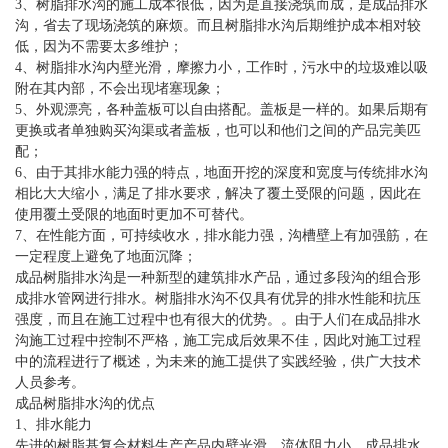
3、树脂排水沟的施工成本很低，因为是直接浇筑而成，是成品排水
沟，省去了现场浇筑的麻烦。而且树脂排水沟后期维护成本相对较
低，因为不需要太多维护；
4、树脂排水沟内壁光滑，摩擦力小，工作时，污水中的垃圾难以吸
附在其内部，不会出现堵塞现象；
5、外观漂亮，各种盖板可以自由搭配。盖板是一样的。如果后期有
更换或者单独购买沟渠或者盖板，也可以和他们之间的产品完美匹
配；
6、由于其排水能力强的特点，地面开挖的深度和宽度与传统排水沟
相比大大缩小，满足了排水要求，解决了覆土受限的问题，因此在
使用覆土受限的地面时更加不可替代。
7、在性能方面，可持续收水，排水能力强，沟槽壁上有加强筋，在
一定程度上避免了地面沉降；
成品树脂排水沟是一种新型的建筑排水产品，通过多段沟的组合形
成排水管网进行排水。树脂排水沟不仅具有优异的排水性能和抗压
强度，而且在施工过程中也有很大的优势。。由于人们在成品排水
沟施工过程中控制不严格，施工完成后效果不佳，因此对施工过程
中的流程进行了概述，为未来的施工提供了实践经验，供广大技术
人员参考。
成品树脂排水沟的优点
1、排水能力
先进的树脂基复合材料生产产品内壁光滑，流体阻力小，成品排水