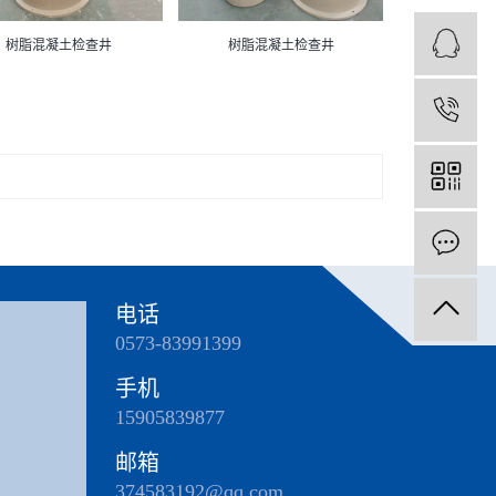
树脂混凝土检查井
树脂混凝土检查井
1
电话
0573-83991399
手机
15905839877
邮箱
374583192@qq.com