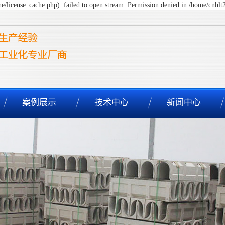
/license_cache.php): failed to open stream: Permission denied in /home/cnhl
案例展示
技术中心
新闻中心